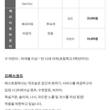
(
Take-Out)
해
피
20,000원
성인
아
해피아워
투숙객
워
라운지
전용
라
10,000원
어린이
운
지
※ 어린이 : 36개월 이상 ~ 만 12세 이하(초등학교 6학년까지)
드레스코드
레스토랑에서는 격조높은 공간과 분위기, 서비스를 제공하고자
입장 시
[트레이닝 팬츠, 수면잠옷, 파자마,
욕실가운, 슬리퍼, 나시, 과도한 노출 및 코스튬 의상 등]은
착용을 제한하고 있습니다.