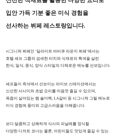
신선한 식재료를 활용한 다양한 요리로
입안 가득 기분 좋은 미식 경험을
선사하는 뷔페 레스토랑입니다
.
시그니쳐 뷔페인
‘
딜라이트 바비큐 라운지 뷔페
’
에서는
호텔 셰프 그룹의 섬세한 터치와 식재료의 특색을 살린
한식
,
일식
,
중식
,
양식 스타일의 다채로운 메뉴를 선보입니다
.
셰프들이 즉석에서 선보이는 라이브 스테이션에서는
신선한 사시미와 초밥 요리를 마음껏 즐길 수 있으며
,
육즙이 살아있는 렘 숄더렉
, LA갈비
등
시그니쳐 그릴
메뉴로
미식 경험에
풍미와 고급스러움을 더해줍니다
.
보다 달콤하고 상쾌하게 식사의 피날레를 장식할
다양한 디저트 코너는 물론
,
어린이들도 맛있게 즐길 수 있는