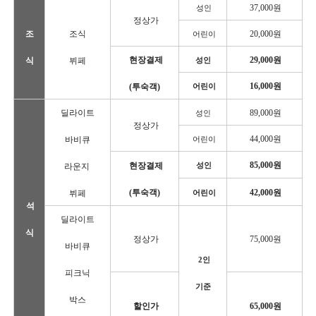
37,000원
성인
정상가
조
조식
20,000원
어린이
현장결제
29,000원
식
뷔페
성인
16,000원
(투숙객)
어린이
딜라이트
89,000원
성인
정상가
44,000원
바비큐
어린이
85,000원
현장결제
라운지
성인
(
투숙객
)
42,000원
뷔페
어린이
석
딜라이트
식
정상가
75,000원
바비큐
2인
피크닉
기준
박스
할인가
65,000원