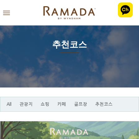
추천코스
All
관광지
쇼핑
카페
골프장
추천코스