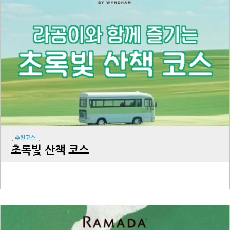
[
]
추천코스
초록빛 산책 코스