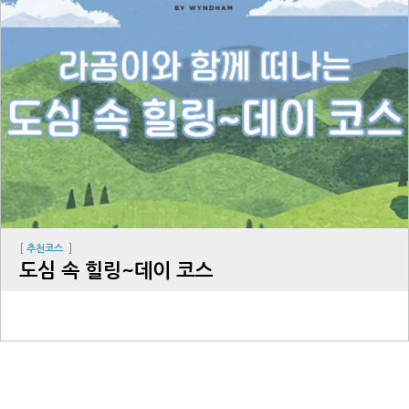
[
]
추천코스
도심 속 힐링~데이 코스