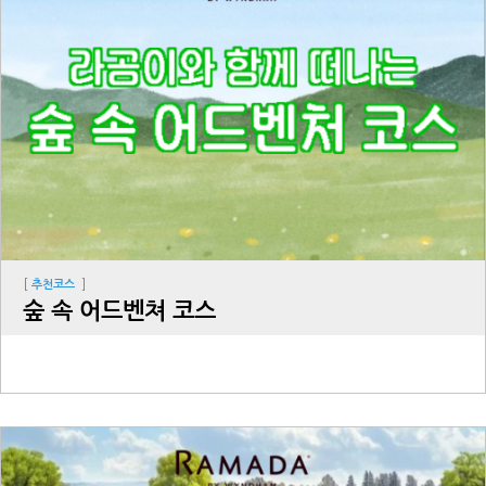
[
]
추천코스
숲 속 어드벤쳐 코스