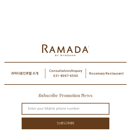
Consultation/Inquiry
라마다용인호텔 소개
Rosemary Restaurant
031-8097-6500
Subscribe Promotion News
SUBSCRIBE