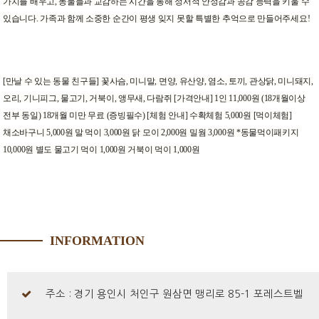
가치를 배우고, 동물들과 교감하는 시간을 통해 정서적 안정감과 공감 능력을 키울 수
있습니다. 가족과 함께 소중한 순간이 평생 잊지 못할 특별한 추억으로 만들어주세요!
[만날 수 있는 동물 친구들] 꽃사슴, 미니말, 면양, 유산양, 염소, 토끼, 관상닭, 미니돼지,
오리, 기니피그, 물고기, 거북이, 앵무새, 다람쥐 [가격안내] 1인 11,000원 (18개월이상
전부 동일) 18개월 미만 무료 (증빙필수) [체험 안내] 수확체험 5,000원 [먹이체험]
채소바구니 5,000원 말 먹이 3,000원 닭 모이 2,000원 밀웜 3,000원 *동물먹이패키지
10,000원 별도 물고기 먹이 1,000원 거북이 먹이 1,000원
INFORMATION
주소 : 경기 용인시 처인구 원삼면 맹리로 85-1 포레스트벨