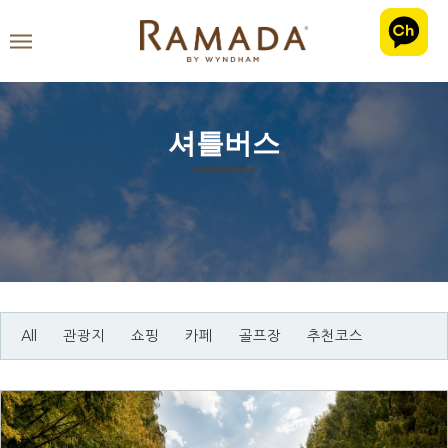
셔틀버스
All
관광지
쇼핑
카페
골프장
추천코스