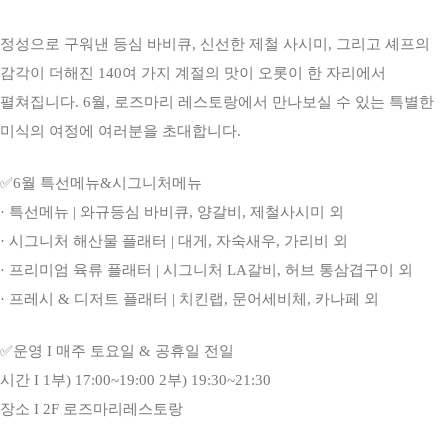
정성으로 구워낸 등심 바비큐, 신선한 제철 사시미, 그리고 셰프의
감각이 더해진 140여 가지 계절의 맛이 오롯이 한 자리에서
펼쳐집니다. 6월, 로즈마리 레스토랑에서 만나보실 수 있는 특별한
미식의 여정에 여러분을 초대합니다.
✅6월 특선메뉴&시그니처메뉴
· 특선메뉴 | 와규등심 바비큐, 양갈비, 제철사시미 외
· 시그니처 해산물 플래터 | 대게, 자숙새우, 가리비 외
· 프리미엄 육류 플래터 | 시그니처 LA갈비, 허브 통삼겹구이 외
· 프레시 & 디저트 플래터 | 치킨랩, 문어세비체, 카나페 외
✅운영 I 매주 토요일 & 공휴일 전일
시간 I 1부) 17:00~19:00 2부) 19:30~21:30
장소 I 2F 로즈마리레스토랑