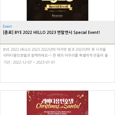
Event
[종료] BYE 2022 HELLO 2023 연말연시 Special Event!
BYE 2022 HELLO 2023 2022년의 마지막 밤과 2023년의 첫 시작을
라마다용인호텔과 함께하세요~! 한 해의 마무리를 특별하게 만들어 줄
신나는 트로트 콘서트와 새해 첫 해돋이를 낭만적인 루프탑에서 바라보며
기간 : 2022-12-07 ~ 2023-01-01
한 해의 소망을 빌어보시기 바랍니다. 로즈마리 레스토랑에서는
12.31(토)와 1.1(일)을 더욱더 특별하게 만들어 줄 Special 뷔페가
운영됩니다. 고객님들의 많은 관심 부탁드립니다. ☎ 예약&문의 : 031-
8097-6500