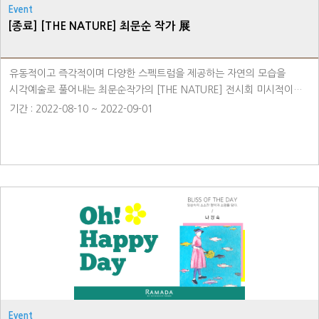
Event
[종료] [THE NATURE] 최문순 작가 展
유동적이고 즉각적이며 다양한 스펙트럼을 제공하는 자연의 모습을
시각예술로 풀어내는 최문순작가의 [THE NATURE] 전시회 미시적이며
동시에 거시적인 단위들이 탄생하고, 진화하며 이동하고 소멸해가는
기간 : 2022-08-10 ~ 2022-09-01
과정에 대한 이야기를 캔버스를 통해 느껴보세요. ·최문순작가 프로필 -
한국미술협회, 송탄미술협회, 또바기 회원 - 개인전 및 부스 개인전 13회
(인사동르메르, 중국, 평택, 일산 국제교류센타(PIEF갤러리) - 현대미술
스펙트럼 페스티발전 (갤러리 녹색공간)등 160회여회 ·장소 -
라마다용인호텔 1F 호텔 갤러리 라운지
Event