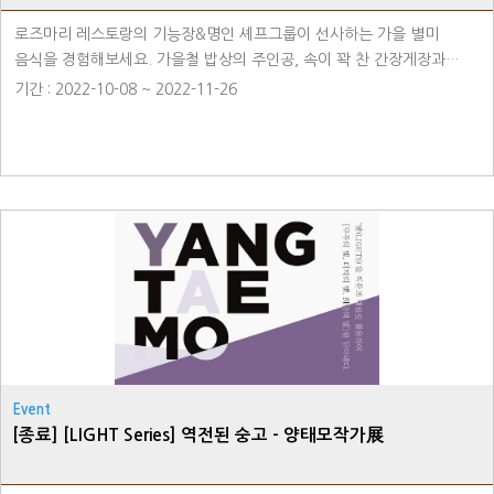
로즈마리 레스토랑의 기능장&명인 셰프그룹이 선사하는 가을 별미
음식을 경험해보세요. 가을철 밥상의 주인공, 속이 꽉 찬 간장게장과
부드럽고 맛있는 LA갈비를 가을철 뷔페에서 만나보세요. 맛있는 가을
기간 : 2022-10-08 ~ 2022-11-26
별미 음식도 먹고 인증샷을 촬영해 SNS에 올리고 푸짐한 경품도 받아볼
수 있는 『AUTUMN SPECIAL』 많은 관심 부탁 드립니다. ·위치 : 2F
로즈마리 ·프로모션 기간 : 10/08(토) ~ 11/26(토) - 토요일 및 공휴일
전일 석식 18:00 ~ 20:30 ※입장 마감 19:30 - 매주 토요일 운영 -
10.02(일) / 10.09(일) 추가 운영 - 매주 토요일 운영 - 매주 토요일 운영
- 12.25(일) / 12.30(금) 추가 운영 ·이용 안내 ① 객실 PKG 예약
(딜라이트 바비큐 라운지 뷔페)으로 이용 가능합니다. ▶ 패키지 상품의
경우 '2인' 기준이며 인원 초과시 현장에서 결제 후 이용 가능합니다. ②
개인 및 단체 전화 예약(이용 1일 전 예약)으로 이용 가능합니다. ★
리뉴얼 오픈 기념 전 고객 할인 이벤트 진행★ 정상가) 성인 ₩68,000 /
어린이 ₩35,000 할인가) 성인 ₩58,000 / 어린이 ₩27,000 ·기타 안내
- 상기 금액은 10%의 세금이 포함된 가격입니다. - 36개월 미만 무료 ·
Event
예약 문의 ☎ 031-8097-6500
[종료] [LIGHT Series] 역전된 숭고 - 양태모작가展