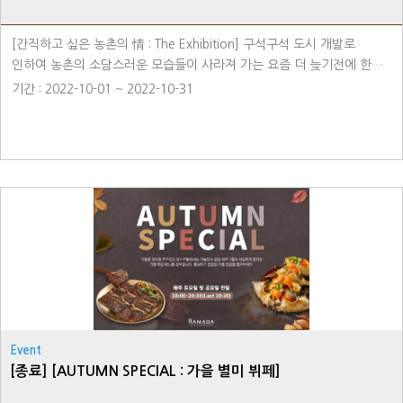
[간직하고 싶은 농촌의 情 : The Exhibition] 구석구석 도시 개발로
인하여 농촌의 소담스러운 모습들이 사라져 가는 요즘 더 늦기전에 한
컷이라도, 한 장면이라도 옛모습을 간직하려고 사진을 찍고 그리는
기간 : 2022-10-01 ~ 2022-10-31
정혜원 작가의 소담스러운 전시회를 소개합니다. 아스란히 차가운
공기속으로 뿜어져 나오는 시골 조그만 굴뚝의 연기가 엄마의 따뜻한
사랑으로 느껴지고 옹기종기 붙어있는 집들이 이웃들의 사랑을 느껴볼 수
있는 전시로 소담스러운 시골의 분위기를 느껴보세요. 장소 -
라마다용인호텔 1F 호텔 갤러리 라운지 ㆍ예약문의 : 031-8097-6500
ㆍMore Information : 공식 웹사이트 링크 참조
Event
[종료] [AUTUMN SPECIAL : 가을 별미 뷔페]