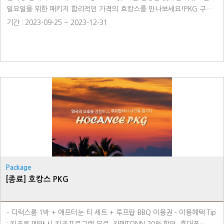
일요일을 위한 패키지 합리적인 가격의 호캉스를 만나보세요!PKG 구성-
객실 1박- 캔맥주- 감자칩 2종- 13시 레이트 체크아웃※ 본 패키지는 3월
기간 : 2023-09-25 ~ 2023-12-31
30일까지 운영됩니다. ※ 본 상품은 일요일 체크인시에만 예약 가능한
패키지 입니다. ※ 본 상품은 세금이 포함된 금액입니다.※ 상품에
포함된 인원 외 별도의 추가는 현장결제로 가능합니다.※ 해당 상품은
객실 내부에 사전 셋팅되는 룸-인 서비스입니다.※ 해당 PKG는 예약제로
운영되며 온라인 예약 및 전화 예약을 통해 이용가능합니다.
Package
[종료] 호캉스 PKG
- 디럭스룸 1박 + 애프터눈 티 세트 + 루프탑 BBQ 이용권 - 이용혜택 Tip