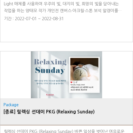
Light 매체를 사용하여 우주의 빛, 대지의 빛, 희망의 빛을 담아내는
작업을 하는 양태모 작가 개인전 캔버스·아크릴·스톤 보석 알갱이를
활용해 수많은 LIGHT를 통해 생명력과 희망을 표현한 작품을 다채롭게
기간 : 2022-07-01 ~ 2022-08-31
감상해 보세요! ㆍ양태모작가 프로필 (Yang, Tae mo) - 단국대학
예술대학 교수로 재직 중 - 국.내외 개인전 37회(뉴욕, 독일, 파리 등)
대한민국 미술대전 "우수상", "특선 4회" 수상, 한국인 "미술상"을 수상 -
대한민국 미술대전 초대작가 및 심사위원 역임 ㆍ장소 - 라마다용인호텔
1F 호텔 갤러리 라운지
Package
[종료] 릴렉싱 선데이 PKG (Relaxing Sunday)
릴렉싱 선데이 PKG (Relaxing Sunday) 바쁜 일상을 벗어난 여유로운