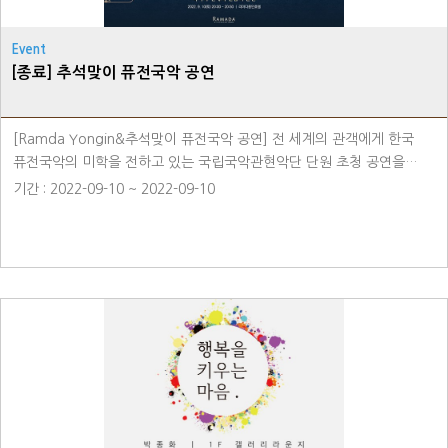
Event
[종료] 추석맞이 퓨전국악 공연
[Ramda Yongin&추석맞이 퓨전국악 공연] 전 세계의 관객에게 한국
퓨전국악의 미학을 전하고 있는 국립국악관현악단 단원 초청 공연을
선보일 예정입니다. 국악과 현대의 만남으로 세련되고 품격있는 공연을
기간 : 2022-09-10 ~ 2022-09-10
감상해 보세요! 일시 : 2022년 9월 10일 (토) 20:00 ~ 20:50