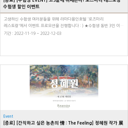
[종료] [수험생 EVENT] 고3끝에 뷔페온다! 로즈마리 레스토랑
수험생 할인 이벤트
고생하신 수험생 여러분들을 위해 라마다용인호텔 '로즈마리
레스토랑'에서 이벤트 프로모션을 진행합니다 : ) ★수험생 동반 3인 이상
예약시 '수험생 1인 무료'★ ◾이용안내 ①전화 예약시 - 031-8097-
기간 : 2022-11-19 ~ 2022-12-03
6500(호텔 대표번호)으로 전화를 주세요! - 수험생 포함 [이용 인원/이용
일자]를 말씀해주시면 예약 확정이 됩니다. ※전화 예약 후 이용 당일
취소 및 노쇼일 경우 (이용인원*정상가)의 위약금이 청구될 수 있습니다.
②네이버 예약시 - 네이버 예약 - 로즈마리 레스토랑을 검색해주세요! -
수험생을 '제외한' [이용 인원/이용 일자]를 선택해주세요! - 추가
정보란에 '수험생 인원'을 기재해주세요! - 간편한 NPay로 결제하면 예약
확정이 됩니다. **11/19(토), 11/26(토), 12/3(토) 디너 3일 동안
진행하오니 수험생 여러분 및 부모님들께서는 많은 관심 부탁드립니다
Event
[종료] [간직하고 싶은 농촌의 情 : The Feeling] 정혜원 작가 展