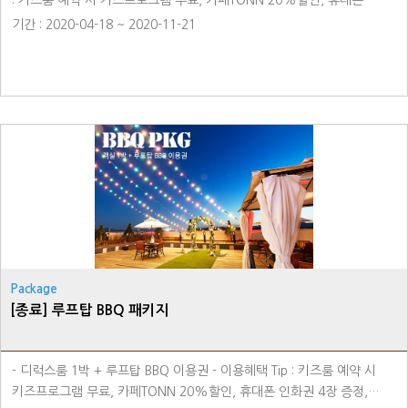
: 키즈룸 예약 시 키즈프로그램 무료, 카페TONN 20%할인, 휴대폰
인화권 4장 증정, 코스튬 의상 2인 대여권 50%할인, 용인시민 10%
기간 : 2020-04-18 ~ 2020-11-21
할인
Package
[종료] 루프탑 BBQ 패키지
- 디럭스룸 1박 + 루프탑 BBQ 이용권 - 이용혜택 Tip : 키즈룸 예약 시
키즈프로그램 무료, 카페TONN 20%할인, 휴대폰 인화권 4장 증정,