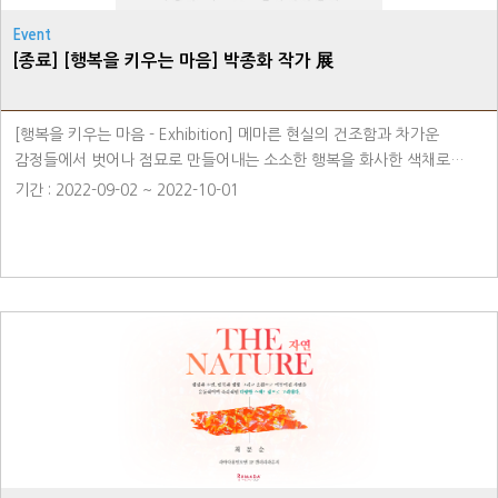
Event
[종료] [행복을 키우는 마음] 박종화 작가 展
[행복을 키우는 마음 - Exhibition] 메마른 현실의 건조함과 차가운
감정들에서 벗어나 점묘로 만들어내는 소소한 행복을 화사한 색채로
표현한 박종화 작가의 전시회를 소개합니다. 때론 동화를 연상시키는
기간 : 2022-09-02 ~ 2022-10-01
요소들로 우리라는 연대를 통해 공감하고 함께 나가는 것, 홀로가 아님을
드러내는 아름다운 전시로 힐링을 경험해 보세요. 장소 - 라마다용인호텔
1F 호텔 갤러리 라운지 ㆍ예약문의 : 031-8097-6500 ㆍMore
Information : 공식 웹사이트 링크 참조