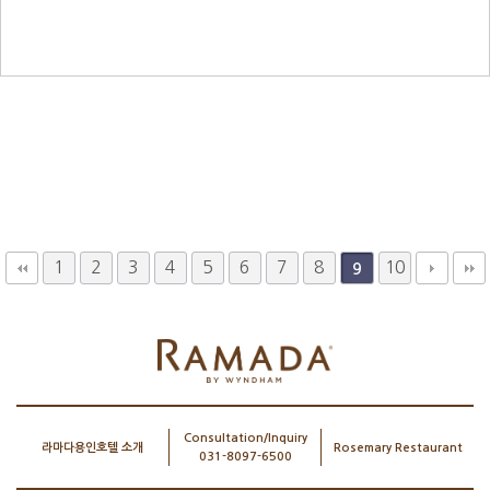
1
2
3
4
5
6
7
8
10
9
Consultation/Inquiry
라마다용인호텔 소개
Rosemary Restaurant
031-8097-6500