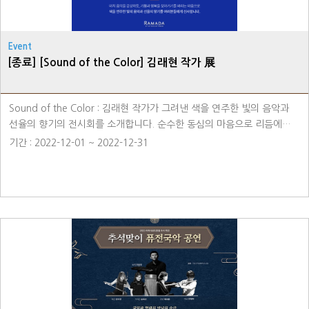
Event
[종료] [Sound of the Color] 김래현 작가 展
Sound of the Color : 김래현 작가가 그려낸 색을 연주한 빛의 음악과
선율의 향기의 전시회를 소개합니다. 순수한 동심의 마음으로 리듬에
맞춰 짜여진 선율의 향기와 행복의 빛을 통해 마음을 힐링하고 잠시
기간 : 2022-12-01 ~ 2022-12-31
머물다 갈 수 있는 휴식처와 같은 전시회를 만나보세요. 장소 -
라마다용인호텔 1F 호텔 갤러리 라운지