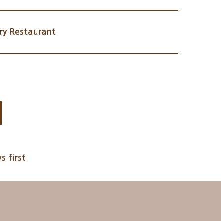
36개월 미만 무료 ·예약 문의 ☎ 031-8097-6500
y Restaurant
s first