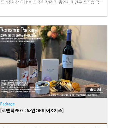
드 4주차장 (대형버스 주차장)경기 용인시 처인구 포곡읍 곡현
로 76
Package
[로맨틱PKG : 와인OR비어&치즈]