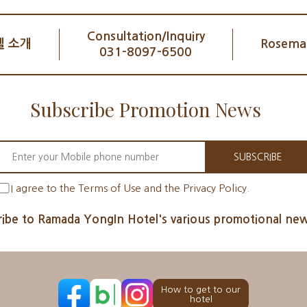
Consultation/Inquiry
 소개
Rosemar
031-8097-6500
Subscribe Promotion News
SUBSCRIBE
I agree to the Terms of Use and the Privacy Policy.
ibe to Ramada YongIn Hotel's various promotional new
How to get to our
hotel