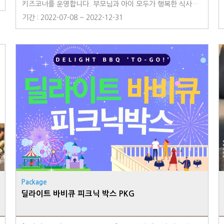
키즈코너를 운영합니다. 부모님과 아이 모두가 행복한 식사시
간을 보내보세요. <조식 정보> ■ 장소 : 2F 로즈마리 ■ 뷔페
기간 : 2022-07-08 ~ 2022-12-31
운영 - 주말(토, 일) 및 성수기(7/21 ~ 8/14) - 이 외 평일 기
간에는 '일품메뉴'로 운영됩니다. ■ 운영 시간 : 07:00 ~ 10:0
0 ·이용 금액 - 성인 : 37,000원(14세 이상~성인) - 어린이 : 2
0,000원(4세~13세) - 투숙객 할인가) 대인 : 29,000원(14세
이상~성인) - 투숙객 할인가) 어린이 : 16,000원(4세~13세)
Package
딜라이트 바비큐 피크닉 박스 PKG