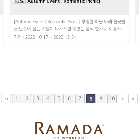
[종료] Autumn Event : Romantic Picnic]
[Autumn Event : Romantic Picnic] 청명한 하늘 아래 울긋불
긋 단풍이 물든 가을이 다가오면 맛있는 음식 한가득 & 경치좋
은 곳으로 피크닉을 훌쩍 떠나고 싶어질거에요 : ) 라마다용인
기간 : 2022-10-17 ~ 2022-12-31
호텔의 Special Autumn Event! 딜라이트 바비큐 피크닉박스
를 구매 or 예약하시는 분들에게는 피크닉 감성이 넘쳐나는
[감성피크닉매트]를 선물로 드립니다. 피크닉박스와 피크닉매
트로 여러분들의 가을에 행복과 풍성함을 더해보세요 ·예약 문
의 ☎ 031-8097-6500
1
2
3
4
5
6
7
9
10
8