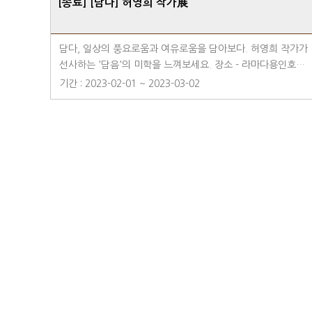
[종료] [담다] 허영희 작가展
담다, 일상의 풍요로움과 여유로움을 담아보다. 허영희 작가가
선사하는 '담음'의 미학을 느껴보세요. ​장소 - 라마다용인호텔
1F 호텔 갤러리 라운지
기간 : 2023-02-01 ~ 2023-03-02
다음
맨끝