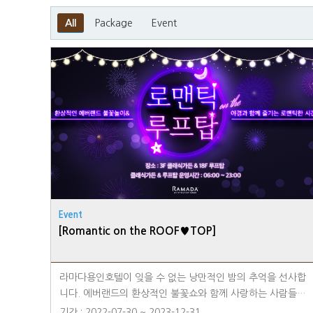
All
Package
Event
Event
[Romantic on the ROOF♥TOP]
라마다용인호텔이 잊을 수 없는 낭만적인 밤의 추억을 선사합
니다. 에버랜드의 환상적인 불꽃쇼와 함께 사랑하는 사람들과
행복한 시간을 보내보세요. ◾ 이용장소 : 3F 클래식가든 ㅣ 18
기간 : 2022-07-30 ~ 2023-12-31