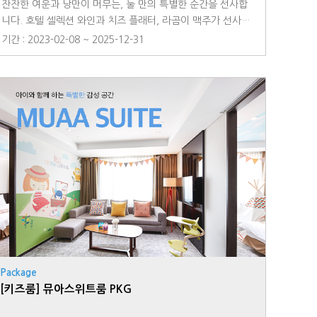
잔잔한 여운과 낭만이 머무는, 둘 만의 특별한 순간을 선사합
니다. 호텔 셀렉션 와인과 치즈 플래터, 라곰이 맥주가 선사하
는 프라이빗한 로맨틱 패키지를 만나보세요. 라마다용인호텔
기간 : 2023-02-08 ~ 2025-12-31
의 룸서비스와 함께, 깊이 있는 품격을 느껴보시기 바랍니
다. *패키지 안내 와인 1병 or 라곰이 맥주 2병(텍1) / 치즈플
래터 / 배쓰밤 1개 ☎예약문의 : 031-8097-6500※10%의 봉
사료와 10%의 세금이 포함된 금액입니다.※포함 된 상품 외
별도의 추가는 불가한 점 양해 부탁드립니다.※해당 상품은 객
실 내부에 사전 셋팅되는 룸-인 서비스입니다.※최상의 신선도
를 유지하기 위해 사전에 체크인 시간을 프론트로 알려주시기
바랍니다.※해당 PKG는 예약제로 운영되며 홈페이지 및 전화
예약을 통해 이용 가능하며 당일 예약시 재고 상황에 따라 지
급이 다소 지연될 수 있음을 사전에 양해 부탁드립니다.
Package
[키즈룸] 뮤아스위트룸 PKG