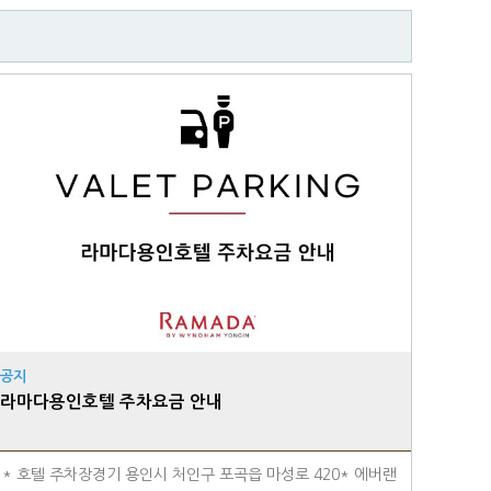
공지
라마다용인호텔 주차요금 안내
* 호텔 주차장경기 용인시 처인구 포곡읍 마성로 420* 에버랜