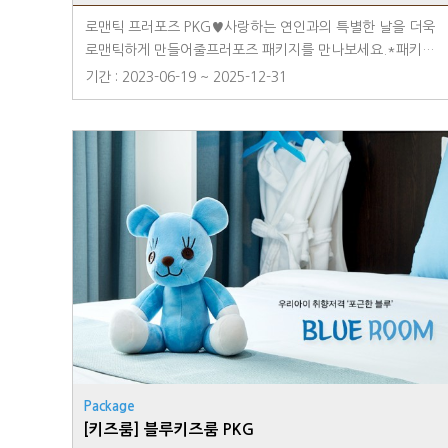
로맨틱 프러포즈 PKG♥사랑하는 연인과의 특별한 날을 더욱
로맨틱하게 만들어줄프러포즈 패키지를 만나보세요.*패키지
구성*파티 스위트룸 + 생화 룸 테코레이션 + 치즈 플래터 +
기간 : 2023-06-19 ~ 2025-12-31
공정무역 와인 1병 + 와인잔 + 베쓰밤※ 파티스위트룸 전용
상품으로 객실 변경은 불가합니다.※ 해당 상품은 세금이 포함
되어 있습니다. ※ 해당 상품은 객실 내부에 사전 셋팅되는 룸-
인 서비스입니다. ※ 최상의 신선도를 유지하기 위해 사전에
체크인 시간을 프론트로 알려주시기 바랍니다. ※ 해당 상품은
예약제로 운영되며 홈페이지 및 전화 예약(031-8097-6500)
을 통해 이용 가능합니다.
Package
[키즈룸] 블루키즈룸 PKG