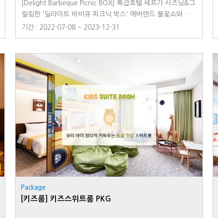
[Delight Barbeque Picnic BOX] 특급호텔 세프가 시즈닝&그
릴링한 '딜라이트 바비큐 피크닉 박스' 에버랜드 불꽃쇼와 함
께 환상이 쏟아지는 루프탑에서 잊지못할 경험을 해보세요! ·
기간 : 2022-07-08 ~ 2023-12-31
운영 시간 : - 매주 토요일 및 공휴일 전일 17:00~19:00 ·이용
안내 ① 딜라이트 피크닉 박스 객실 PKG 예약 ② 픽업장소 : 2
F 로즈마리에서 피크닉 박스 Pick up ③ 이용장소 : 18F 루프
탑 or 3F클래식 가든 or 여유로운 객실 ▶ 루프탑 이용 시간 :
18:00 ~ 23:00이용 금액 : 70,000 (딜라이트 바비큐 피크닉 2
인) ·기타 안내 - 본 상품은 예약제로 운영됩니다. - 해당상품은
세금이 포함된 최종 금액이며, 호텔 사정에 따라 조기 마감될
수 있습니다. - 패키지 예약은 투숙일 기준 하루 전까지만 가능
합니다. - 취소 및 변경시 호텔 규정에 따라 2일 전 50%, 1일
전과 당일 100%의 수수료가 발생합니다. ·예약 문의 ☎ 031-
8097-6500※ 본 상품은 매년 4월~11월에 진행되는 한정 이
벤트입니다.
Package
[키즈룸] 키즈스위트룸 PKG