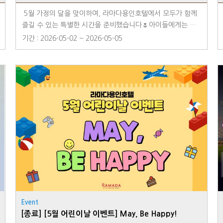
5월 가정의 달을 맞이하여, 라마다용인호텔에서 모두가 함께
즐길 수 있는 특별한 시간을 준비했습니다🌷아이들에게는 설
레는 추억을, 부모님께는 여유롭고 따뜻한 순간을 선물할 수
기간 : 2026-05-02 ~ 2026-05-05
있도록 라곰이와의 만남, 벌룬 매직쇼, 키즈 피아노 공연, 다양
한 키즈 메뉴까지 풍성하게 준비했습니다.2026년 5월 2일(토)
부터 5월 5일(화)까지, 가족 모두가 웃을 수 있는 어린이날 연
휴를 라마다용인호텔 로비와 로즈마리 레스토랑에서 만나보세
요~✨키즈 페이스 페인팅 이벤트2026년 5월 4일(월) 16:00~
18:00아이들이 좋아하는 동물, 공주, 히어로로 변신!알록달록
페이스 페인팅으로 특별한 추억을 만들어보세요🎨✨벌룬 매직
쇼!2026년 5월 4일(월) 15:00~15:40눈앞에서 펼쳐지는 신기
한 풍선 마술과 깜짝 퍼포먼스🎈형형색색 풍선이 다양한 모양
으로 변하는 즐거운 시간을 선물합니다.✨호텔리어 라곰이 SN
S 이벤트2026년 5월 2일(토) ~ 5월 5일(화) 15:00~22:40호
텔리어 라곰이와 함께 사진 촬영 후 SNS 업로드 시 라곰이 인
형(핑크 / 블루 / 호텔리어) or 키즈 전용 어메니티 선착순 증
정🐻‍❄️✨키즈 피아노 콘서트2026년 5월 2일(토) ~ 5월 4일
Event
(월) 19:00~21:00익숙한 동요와 사랑스러운 애니메이션 OST
[종료] [5월 어린이날 이벤트] May, Be Happy!
로 아이와 부모님 모두가 함께 즐길 수 있는 작은 콘서트가 펼