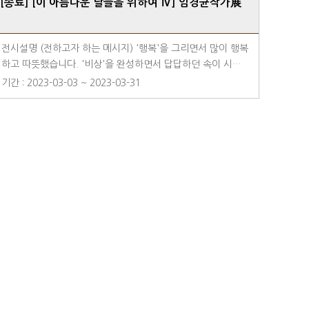
[종료] [이 아름다운 날들을 위하여 Ⅳ] 임경균작가展
전시설명 (전하고자 하는 메시지) '행복'을 그리면서 많이 행복
하고 따뜻했습니다. '비상'을 완성하면서 답답하던 속이 시원
했습니다. 마음을 담아내려고 한 작품 하나하나에서 느껴지는
기간 : 2023-03-03 ~ 2023-03-31
감정을 공유하고 싶습니다. 힘든 시기를 잘 극복했으니, 이제
아름다운 날들을 위해 마음껏 날아오르시기를. 장소 - 라마다
용인호텔 1F 호텔 갤러리 라운지