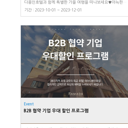
다용인호텔과 함께 특별한 가을 여행을 떠나보세요♥아늑한
객실과 편안한 시설로 여행의 피로를 풀고, 호텔 레스토랑에서
기간 : 2023-10-01 ~ 2023-12-01
맛있는 음식을 즐기며 여행의 대미를 장식해보세요.가을 여행
의 아름다움과 휴식의 완벽한 조화를 경험할 수 있는 라마다용
인호텔에서 최상의 서비스와 함께 여러분을 기다립니다.■ 딜
라이트 바비큐 라운지 석식 뷔페가을 맞이 제철 식재료들로 더
욱 풍성해진 '딜라이트 바비큐 라운지 석식 뷔페'를 만나보세
요!- 매주 토요일 및 공휴일 전 일- 1부) 17:30~19:00 2부) 1
9:30~21:00- 특선메뉴 양갈비(램 숄더랙), 대게찜, LA갈비,
스테이크,대하구이, 스시, 사시미, 전어구이 등 #70여가지의
뷔페 요리■ 릴렉싱 선데이 PKG - 바쁜 일상을 벗어난 여유로
운 일요일을 위한 패키지- 조식 2인, 캔맥주, 감자칩 2종 제공-
13시 레이트 체크아웃 혜택 제공※일요일 체크인 기준■ 해피
아워 라운지 - 치즈플래터 및 스낵 & 맥주/하이볼 무제한 제
공, 여유로운 라운지- 1부) 13:00~14:30- 2부) 14:30~16:00-
성인) 25,000원 / 아동 15,000원※투숙객 전용 라운지■ 커
Event
플PKG - 풍미 가득 치즈플래터 & 공정무역 와인 제공(객실 사
B2B 협약 기업 우대 할인 프로그램
전 셋팅)※사전 예약 필수■ 로맨틱 프로포즈PKG - 스위트룸
& 생화 데코레이션이 함께하는 낭만적인 프로포즈※사전 예약
필수■ 아이들을 위한 [키즈룸] 컬렉션아기자기한 핑크룸과 레