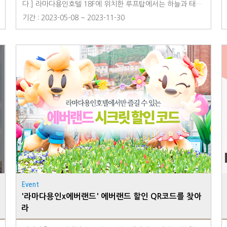
다.] 라마다용인호텔 18F에 위치한 루프탑에서는 하늘과 태양,
구름과 바람이 어우러져 시시각각 변하는 풍경을 경험할 수 있
기간 : 2023-05-08 ~ 2023-11-30
습니다. 루프탑에 올라 내가 가장 눈에 담고 싶은 장면을 촬영
하고 SNS에 공유해보세요 : ) 추첨을 통해 '라마다용인호텔 1
박 무료숙박권(2명)을 경품으로 드립니다. 자세한 내용은 공모
전 포스터를 참고해주세요. 고객님들의 많은 참여 부탁드립니
다.
Event
'라마다용인x에버랜드' 에버랜드 할인 QR코드를 찾아
라