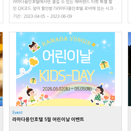
라마다용인호텔에서만 즐길 수 있는 에버랜드 티켓 특별 할
인 QR코드 찾아 할인받기라마다용인호텔 로비에 있는 시크
릿 QR코드를 찾아 할인된 가격의 에버랜드 티켓을 만나보세
기간 : 2023-04-05 ~ 2023-06-09
요.- 라마다 커플 PKG : 종일권 2인 (대/소 공통): 정상가 104,
000원~ 할인가 80,000원~- 라마다 키즈 PKG : 대인 종일권
1매 + 소인 종일권 1매: 정상가 94,000원~ 할인가 74,000
원~※ 본 프로모션은 9/1 ~ 10/31(방문일 기준)동안 진행됩
니다.※ 이용 요일에 따라 가격이 달라질 수 있습니다. 자세한
내용은 QR코드 확인 부탁드립니다. ※ 프로모선 기간 내 ID별
구매 가능 수량이 2매로 제한됩니다.※ QR코드는 라마다용인
호텔 로비에만 비치되어 있으며, 라마다용인호텔 투숙객에게
제공되는 혜택입니다.
Event
라마다용인호텔 5월 어린이날 이벤트