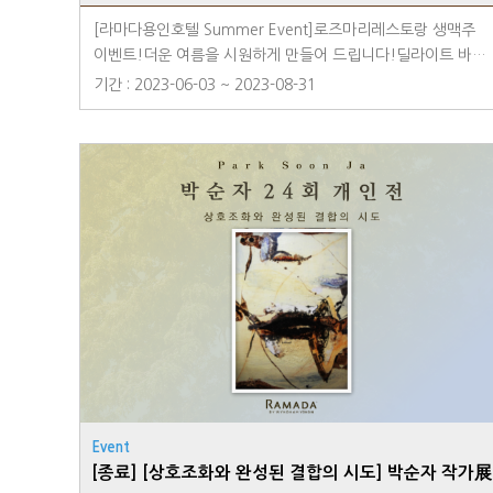
[라마다용인호텔 Summer Event]로즈마리레스토랑 생맥주
이벤트!더운 여름을 시원하게 만들어 드립니다!딜라이트 바비
큐 라운지 석식뷔페 이용 시 생맥주 1잔 무료!라마다용인호텔
기간 : 2023-06-03 ~ 2023-08-31
에서 호캉스와 함께 격조높은 석식뷔페를 즐겨보세요~※ 본
이벤트는 테이블 당 1잔 무료로 제공됩니다. ※ 본 이벤트는 딜
라이트 바비큐 라운지 석식뷔페 이용 고객 대상으로 진행됩니
다. ▶딜라이드 바비큐 라운지 뷔페◀ ✔ 토요일 및 공휴일 전
일 석식 뷔페 운영✔1부) 17:30~19:00 / 2부) 19:30~21:00✔
예약문의 : 031-8097-6500✔ 네이버예약 : 네이버 '로즈마리
레스토랑' 검색 후 예약⠀[용인시민 5% 할인 특별 프로모션]
라마다용인호텔을 애용해주시는 용인시민 여러분들을 위해
5% 추가 할인 이벤트를 진행하고 있습니다.네이버 예약을 통
해 할인을 만나보세요.
Event
[종료] [상호조화와 완성된 결합의 시도] 박순자 작가展