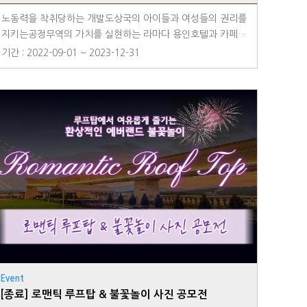
노동력을 착취당하는 개발도상국의 아이들과 여성들의 권리를
지키는공정무역의 가치를 실현하는 라마다 용인호텔과 카페T
ONN이 만났습니다.공정무역 커피 원두를 사용하여 더 의미있
기간 : 2022-09-01 ~ 2023-12-31
고 가치있는 한 잔을 내어주는 카페 TONN카페 TONN에서 할
인된 금액으로 맛있는 브런치도 즐기고 공정무역 실현에 동참
해보세요.** 라마다용인호텔 투숙객 '카페TONN' 방문시 전
메뉴 20% 현장할인※유의사항- 본 제휴할인은 체크인 일자
기준 최대 2일까지만 유효합니다.- 매장 상황에 따라 일부 상
품은 할인 적용이 되지 않을 수 있습니다.- 본 제휴 할인은 중
복으로 할인이 불가합니다. (1팀당 1회 할인)- 매장 방문시 영
수증, 숙박어플 이용 화면, 객실키 등을 지참하여 주시기 바랍
니다.
Event
[종료] 로맨틱 루프탑 & 불꽃놀이 사진 공모전