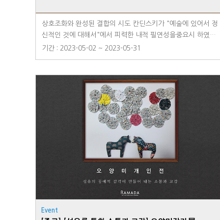
상호조화와 완성된 결합의 시도 칸딘스키가 "예술에 있어서 정
신적인 것에 대해서"에서 피력한 내적 필연성을중요시 하였듯
이 본인 또한 특정 대상의 형태나 자연의 사실적인 모습을 제
기간 : 2023-05-02 ~ 2023-05-31
거하여 무형의 형태에대한 생각을 정립하여 조형의 기본이자
시작점을 강조하였는데 이런 점에서조형적 특성과 정신적인
이중적 측면의 추상적 특성을 근거로 하고 있다고 말할 수 있
다.-작가노트 중에서-장소- 라마다용인호텔 1F 호텔 갤러리 라
운지
Event