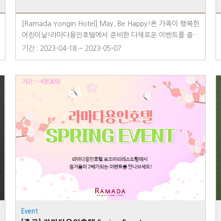
쳐집니다🎹✨호텔리어 라곰이와 함께하는 시간2026년 5월 2
일(토) ~ 5월 4일(월) 15:00~22:40라곰이가 나눠주는 달콤한
[Ramada Yongin Hotel] May, Be Happy!온 가족이 행복한
캔디와 쿠키 선물도 놓치지 마세요🍬🍪✨레스토랑 키즈 메뉴
어린이날!라마다용인호텔에서 준비한 다채로운 이벤트를 즐겨
운영2026년 5월 2일(토) ~ 5월 4일(월)조식 & 석식 레스토랑
보세요!1. 즐거움이 2배! 벌룬 매직쇼! 풍선의 변신은 무한대!
기간 : 2023-04-18 ~ 2023-05-07
에서 동물 찐빵, 미니 버거, 너겟, 꼬마 김밥 등 아이들을 위한
알록달록 풍선과 함께하는 매직쇼를 즐겨보세요!- 일시: 23년
특별한 메뉴를 준비했습니다🍔📸로즈마리 레스토랑에서는 식
5월 6일(토) 10:00am- 장소: 1F 갤러리 라운지2. 아이입맛 취
사를 즐기시는 동안, 가족의 소중한 순간을 추억으로 남길 수
향저격! 더~커진 키즈코너 어린이날을 맞아 로즈마리레스토랑
있는 즉석 사진 촬영 이벤트도 함께 진행됩니다!다가오는 어린
에서 더 커진 키즈코너를 만나보세요!- 기간: 23년 5월 4일
이날 연휴, 라마다용인호텔과 로즈마리 레스토랑에서 가족과
(목)~5월 6일(토) - 장소: 2F 로즈마리 레스토랑- 메뉴: 미나리
함께 특별한 5월의 추억을 만들어보세요💛예약 및 자세한 문
불고기볶음밥, 용가리너겟, 미니버거 등등※ 조/석식에 따라
의는 홈페이지 또는 대표전화를 통해 문의해 주십시오.설레는
키즈코너 운영이 변동될 수 있습니다.3. 내 마음을 전해요♥호
마음으로 기다리고 있겠습니다.📞 예약 문의 : 031-8097-650
텔 로비에 비치된 엽서로 소중한 사람에게 마음을 전해보세요.
0🔍 네이버 예약 : 로즈마리 레스토랑📍 주소 : 경기도 용인시
특별한 라마다용인호텔 엽서가 준비되어있습니다:)- 일시: 23
처인구 포곡읍 마성로 420
년 5월 5일(금)- 장소: 1F 호텔 로비+추가 SNS이벤트라마다용
인호텔에서 어린이날 이벤트를 즐기고 인증샷을 해시태그와
함께 SNS에 업로드하면 곰인형을 선물로 드려요! (선착순 30
명)#라마다용인호텔 #라마다용인호텔어린이날 #용인호텔※
5월 4일(목)~6일(토) 진행_일 10명 한정※ 업로드된 게시물
Event
을 프론트 직원에게 보여주세요.라마다용인호텔에서 어린이날