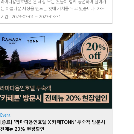
라마다용인호텔은 온 세상 모든 것들이 함께 공존하며 살아가
는 아름다운 세상을 만드는 것에 가치를 두고 있습니다. 23년
2월 고객님들이 지불하신 공정무역 커피 이용 요금과로비 모
기간 : 2023-03-01 ~ 2023-03-31
금함에 모금된 소중한 금액 전액을 [동물보호단체]와[국제공정
무역기구]에 후원하였습니다. 앞으로도 더욱더 의미있고 따뜻
한 선행을 통해 선한 영향력을 전파하도록 하겠습니다.
Event
[종료] '라마다용인호텔 X 카페TONN' 투숙객 방문시
전메뉴 20% 현장할인