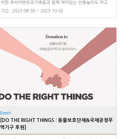
비한 추석이벤트로가족들과 함께 재미있는 전통놀이도 하고,
국악 공연도 즐기고추석에만 즐길 수 있는 별미 음식으로 한
기간 : 2023-08-30 ~ 2023-10-02
층 더 풍성하고 재미있는 추석을 보내보세요. 1. 국악 4중주 공
연일시 : 9월 29일(금) 20:00~21:00장소 : 호텔 로비2. 추석
특선 조/석식 뷔페메뉴 : 송편, 모듬전, 황태찜, 통돼지 바비큐
등일시 : 9월 29일(금)~9월 30일(토) 조/석식 뷔페※ 조/석식
에 따라 메뉴가 상이할 수 있습니다.3. 루프탑 전통놀이 / 초대
형 보름달 포토존일시 : 9월 28일(목) ~10월 1일(일)장소 : 18
F 루프탑
Event
[DO THE RIGHT THINGS : 동물보호단체&국제공정무
역기구 후원]