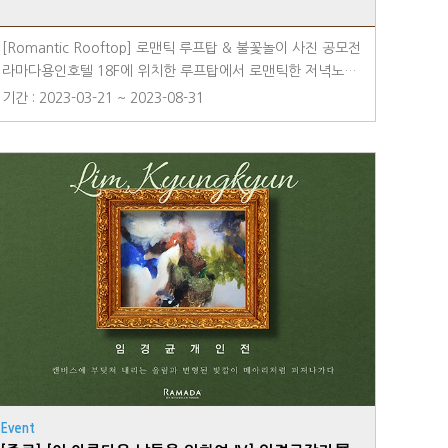
[Romantic Rooftop] 로맨틱 루프탑 & 불꽃놀이 사진 공모전
라마다용인호텔 18F에 위치한 루프탑에서 로맨틱한 저녁노을
과 환상적인 에버랜드 불꽃놀이를 경험해보세요 로맨틱한 루
기간 : 2023-03-21 ~ 2023-08-31
프탑에 인생샷 촬영하고 SNS에 공유해보세요:) 추첨을 통해
라마다용인호텔 숙박권을 드립니다 ▪ 공모주제 : 라마다용인호
텔의 로맨틱한 루프탑 풍경 ▪ 경품안내 : 1박 무료숙박 이용권
* 2명 ※인스타그램 팔로우를 하면 당첨확률이 높아집니다. ▪
참여방법 ① 로맨틱한 루프탑에서 멋진 풍경을 배경으로 인생
샷을 촬영한다 ② SNS에 해시태그와 함께 업로드 한다. #라마
다용인호텔 #라마다용인호텔사진공모전 #용인호텔 #에버랜
드호텔 #루프탑 #불꽃놀이 ※해시태그를 설정하지 않으면 당
첨에서 제외됩니다. 라마다용인호텔 루프탑에서 볼 수 있는 그
림같은 풍경과 함께 경품의 주인공이 되어보세요 : ) 고객님들
의 많은 참여 부탁드립니다.
Event