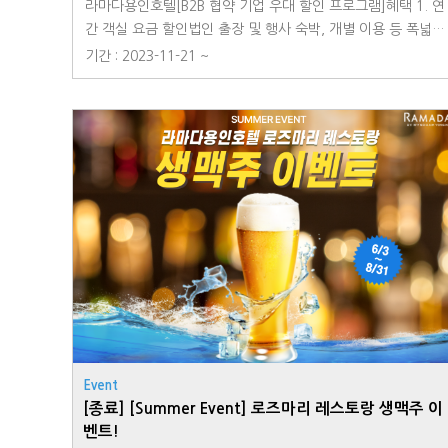
라마다용인호텔[B2B 협약 기업 우대 할인 프로그램]혜택 1. 연
이싱카 컨셉의 레드룸 등 아이들이 좋아하는 특별한 키즈룸으
간 객실 요금 할인법인 출장 및 행사 숙박, 개별 이용 등 폭넓은
로 여행에 특별함을 더해보세요!** 자세한 내용는 호텔 홈페
제휴로 합리적인 객실 할인 요금 제공혜택 2. 레스토랑 할인
기간 : 2023-11-21 ~
이지를 참고해주시기 바랍니다.홈페이지) http://www.rama
(조식 / 석식)호텔 직영 운영 및 특급 호텔 쉐프 그룹이 운영하
dayongin.com/index.php예약 및 문의) T. 031-8097-650
는 레스토랑으로 고품격 식음 상품 할인 제공혜택 3. 각종 연회
0
및 세미나 할인대관 및 연회(뷔페/코스) 진행 시 단체 할인가
적용 및 특전 제공※ 본 제휴는 기업으로부터 어떠한 수수료나
금품, 댓가를 요구하지 않는 제휴입니다.※ 상기 혜택 내용은
제휴 내용에 따라 변경될 수 있으며, 호텔 사정에 따라 협의하
에 변경될 수 있습니다.법인 기업 / 공기업 등 B2B 제휴 문의0
31-8097-6500rsvn@ramadayongin.com
Event
[종료] [Summer Event] 로즈마리 레스토랑 생맥주 이
벤트!