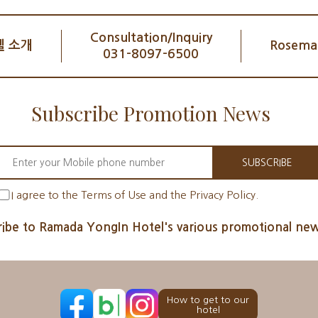
Consultation/Inquiry
 소개
Rosemar
031-8097-6500
Subscribe Promotion News
SUBSCRIBE
I agree to the Terms of Use and the Privacy Policy.
ibe to Ramada YongIn Hotel's various promotional new
How to get to our
hotel