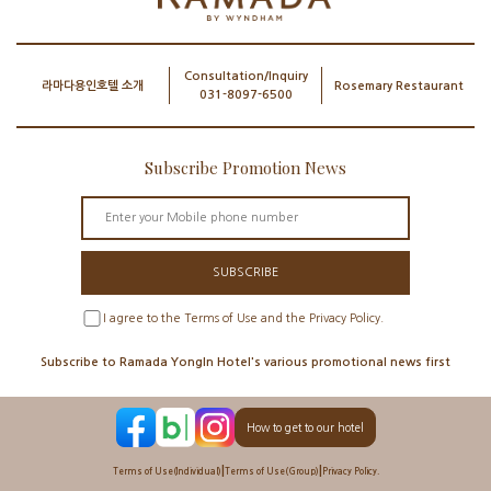
Consultation/Inquiry
라마다용인호텔 소개
Rosemary Restaurant
031-8097-6500
Subscribe Promotion News
SUBSCRIBE
I agree to the Terms of Use and the Privacy Policy.
Subscribe to Ramada YongIn Hotel's various promotional news first
How to get to our hotel
|
|
Terms of Use(Individual)
Terms of Use(Group)
Privacy Policy.