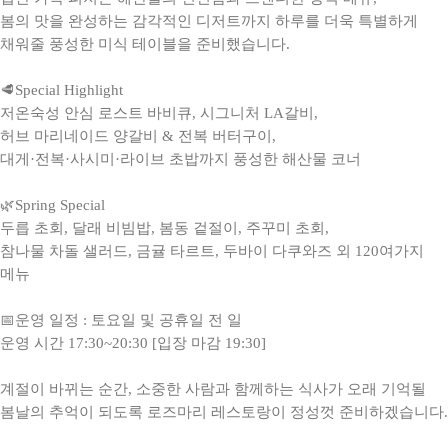
봄의 맛을 완성하는 감각적인 디저트까지 하루를 더욱 특별하게
채워줄 풍성한 미식 테이블을 준비했습니다.
🥩Special Highlight
저온숙성 안심 로스트 바비큐, 시그니처 LA갈비,
허브 마리네이드 양갈비 & 전복 버터구이,
대게·전복·사시미·라이브 초밥까지 풍성한 해산물 코너
🌿Spring Special
두릅 초회, 달래 비빔밥, 봄동 겉절이, 주꾸미 초회,
참나물 차돌 샐러드, 금귤 타르트, 두바이 다쿠와즈 외 120여가지
메뉴
📅운영 일정 : 토요일 및 공휴일 전 일
운영 시간 17:30~20:30 [입장 마감 19:30]
계절이 바뀌는 순간, 소중한 사람과 함께하는 식사가 오래 기억될
봄날의 추억이 되도록 로즈마리 레스토랑이 정성껏 준비하겠습니다.