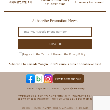
Consultation/Inquiry
라마다용인호텔 소개
Rosemary Restaurant
031-8097-6500
Subscribe Promotion News
SUBSCRIBE
I agree to the Terms of Use and the Privacy Policy.
Subscribe to Ramada YongIn Hotel's various promotional news first
How to get to our hotel
|
|
Terms of Use(Individual)
Terms of Use(Group)
Privacy Policy.
(주)에버로얄용인호텔 | 용인시 처인구 포곡읍 마성로 420 (우17023) | 대표이사 전윤서
대표번호 031-8097-6500 | FAX 031-8097-7556 | 사업자 등록번호 859-87-01080
COPYRIGHT ⓒ 2018 RAMADA HOTEL YONGIN, All RIGHTS RESERVED.