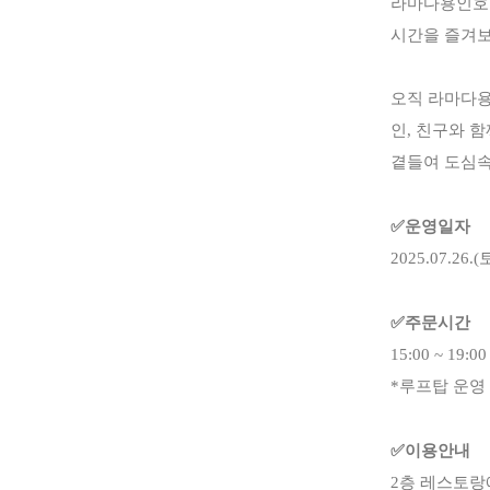
라마다용인호텔
시간을 즐겨보
오직 라마다용
인, 친구와 
곁들여 도심속
✅운영일자
2025.07.26
✅주문시간
15:00 ~ 19:00
*루프탑 운영 시간
✅이용안내
2층 레스토랑