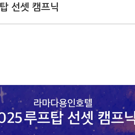
프탑 선셋 캠프닉