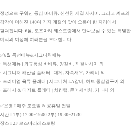
정성으로 구워낸 등심 바비큐, 신선한 제철 사시미, 그리고 셰프의
감각이 더해진 140여 가지 계절의 맛이 오롯이 한 자리에서
펼쳐집니다. 6월, 로즈마리 레스토랑에서 만나보실 수 있는 특별한
미식의 여정에 여러분을 초대합니다.
✅6월 특선메뉴&시그니처메뉴
· 특선메뉴 | 와규등심 바비큐, 양갈비, 제철사시미 외
· 시그니처 해산물 플래터 | 대게, 자숙새우, 가리비 외
· 프리미엄 육류 플래터 | 시그니처 LA갈비, 허브 통삼겹구이 외
· 프레시 & 디저트 플래터 | 치킨랩, 문어세비체, 카나페 외
✅운영 I 매주 토요일 & 공휴일 전일
시간 I 1부) 17:00~19:00 2부) 19:30~21:30
장소 I 2F 로즈마리레스토랑