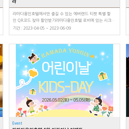
라
라마다용인호텔에서만 즐길 수 있는 에버랜드 티켓 특별 할
인 QR코드 찾아 할인받기라마다용인호텔 로비에 있는 시크
릿 QR코드를 찾아 할인된 가격의 에버랜드 티켓을 만나보세
기간 : 2023-04-05 ~ 2023-06-09
요.- 라마다 커플 PKG : 종일권 2인 (대/소 공통): 정상가 104,
000원~ 할인가 80,000원~- 라마다 키즈 PKG : 대인 종일권
1매 + 소인 종일권 1매: 정상가 94,000원~ 할인가 74,000
원~※ 본 프로모션은 9/1 ~ 10/31(방문일 기준)동안 진행됩
니다.※ 이용 요일에 따라 가격이 달라질 수 있습니다. 자세한
내용은 QR코드 확인 부탁드립니다. ※ 프로모선 기간 내 ID별
구매 가능 수량이 2매로 제한됩니다.※ QR코드는 라마다용인
호텔 로비에만 비치되어 있으며, 라마다용인호텔 투숙객에게
제공되는 혜택입니다.
Event