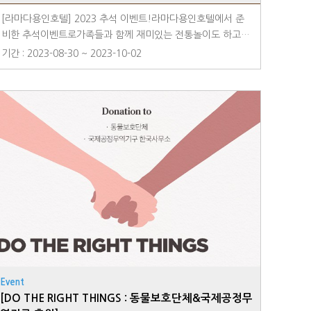
[라마다용인호텔] 2023 추석 이벤트!라마다용인호텔에서 준
비한 추석이벤트로가족들과 함께 재미있는 전통놀이도 하고,
국악 공연도 즐기고추석에만 즐길 수 있는 별미 음식으로 한
기간 : 2023-08-30 ~ 2023-10-02
층 더 풍성하고 재미있는 추석을 보내보세요. 1. 국악 4중주 공
연일시 : 9월 29일(금) 20:00~21:00장소 : 호텔 로비2. 추석
특선 조/석식 뷔페메뉴 : 송편, 모듬전, 황태찜, 통돼지 바비큐
등일시 : 9월 29일(금)~9월 30일(토) 조/석식 뷔페※ 조/석식
에 따라 메뉴가 상이할 수 있습니다.3. 루프탑 전통놀이 / 초대
형 보름달 포토존일시 : 9월 28일(목) ~10월 1일(일)장소 : 18
F 루프탑
Event
[DO THE RIGHT THINGS : 동물보호단체&국제공정무