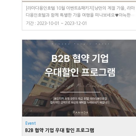
[라마다용인호텔 10월 이벤트&패키지]낭만의 계절 가을, 라마
다용인호텔과 함께 특별한 가을 여행을 떠나보세요♥아늑한
객실과 편안한 시설로 여행의 피로를 풀고, 호텔 레스토랑에서
기간 : 2023-10-01 ~ 2023-12-01
맛있는 음식을 즐기며 여행의 대미를 장식해보세요.가을 여행
의 아름다움과 휴식의 완벽한 조화를 경험할 수 있는 라마다용
인호텔에서 최상의 서비스와 함께 여러분을 기다립니다.■ 딜
라이트 바비큐 라운지 석식 뷔페가을 맞이 제철 식재료들로 더
욱 풍성해진 '딜라이트 바비큐 라운지 석식 뷔페'를 만나보세
요!- 매주 토요일 및 공휴일 전 일- 1부) 17:30~19:00 2부) 1
9:30~21:00- 특선메뉴 양갈비(램 숄더랙), 대게찜, LA갈비,
스테이크,대하구이, 스시, 사시미, 전어구이 등 #70여가지의
뷔페 요리■ 릴렉싱 선데이 PKG - 바쁜 일상을 벗어난 여유로
운 일요일을 위한 패키지- 조식 2인, 캔맥주, 감자칩 2종 제공-
13시 레이트 체크아웃 혜택 제공※일요일 체크인 기준■ 해피
아워 라운지 - 치즈플래터 및 스낵 & 맥주/하이볼 무제한 제
공, 여유로운 라운지- 1부) 13:00~14:30- 2부) 14:30~16:00-
성인) 25,000원 / 아동 15,000원※투숙객 전용 라운지■ 커
Event
플PKG - 풍미 가득 치즈플래터 & 공정무역 와인 제공(객실 사
B2B 협약 기업 우대 할인 프로그램
전 셋팅)※사전 예약 필수■ 로맨틱 프로포즈PKG - 스위트룸