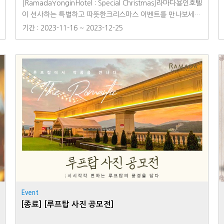
[RamadaYonginHotel : Special Christmas]라마다용인호텔
이 선사하는 특별하고 따뜻한크리스마스 이벤트를 만나보세요
★ EVENT.1 달콤한 초콜릿 선물 (with. 산타)라마다용인호텔
기간 : 2023-11-16 ~ 2023-12-25
에 산타가 찾아왔어요! 산타가 준비한 달콤한 초콜릿 선물을
받아가세요멋진 트리앞에서 산타와 함께 인증샷도 남겨보세요
~!▪ 일시 : 12/24(일) 15:00~19:00▪ 장소 : 1F 호텔 로비★EV
ENT.2 똑똑똑! 메리 크리스마스소중한 우리 아이들을 위해 준
비한 산타 선물 배달 이벤트!선물을 미리 프론트에 접수해주시
면 객실로 산타가 선물과 함께 찾아갑니다▪ 일시 : 12/24(일)
21:00~22:00▪ 선착순 10팀 (사전예약 必)★EVENT.3 2023,
크리스마스 특선뷔페12월 23일~24일에만 만날 수 있는 특별
한 크리스마스 디너뷔페!대방어, 대게, LA갈비, 양다리 카빙
스테이션 그리고 크리스마스 특별 디저트까지 #70여가지의 특
선 뷔페를 만나보세요▪ 일시 : 12/23(토)~24(일) 1부) 17:00~
19:00 2부) 19:30~21:30*네이버 예약 가능◆호텔 로비에 장
식된 크리스마스 트리 포토존에서 특별한 추억을 남기는 것도
놓치지 마세요~!☎ 예약 및 문의 031-8097-6500www.ram
Event
adayongin.com
[종료] [루프탑 사진 공모전]