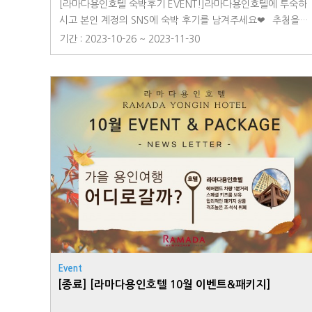
[라마다용인호텔 숙박후기 EVENT!]라마다용인호텔에 투숙하
시고 본인 계정의 SNS에 숙박 후기를 남겨주세요❤⠀추첨을
통해 숙박권과 선물을 드려요!⠀◆ 이벤트 기간: 2023.10.26
기간 : 2023-10-26 ~ 2023-11-30
(목) ~2023.11.30(목)◆ 참여방법1. 라마다용인호텔 공식 계
정(@ramadma_yongin_hotel) 팔로우!2. #라마다용인호텔
#용인호캉스 #에버랜드호텔 #라마다용인숙박후기 ← 이 해시
태그를 포함하여 개인 SNS 계정에 후기를 남겨주세요◆ 경품
안내- 라마다용인호텔 무료 숙박권(Deluxe) (2명)- 라마다용
인 레스토랑 석식뷔페 2인 이용권 (2명)- 캐치티니핑 디저트샵
_자석 장난감 (2명)⠀*당첨자 발표: 12월 11일 (월) 이벤트 게
시물에서 발표*
Event
[종료] [라마다용인호텔 10월 이벤트&패키지]