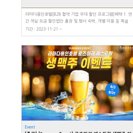
& 생화 데코레이션이 함께하는 낭만적인 프로포즈※사전 예약
필수■ 아이들을 위한 [키즈룸] 컬렉션아기자기한 핑크룸과 레
라마다용인호텔[B2B 협약 기업 우대 할인 프로그램]혜택 1. 연
이싱카 컨셉의 레드룸 등 아이들이 좋아하는 특별한 키즈룸으
간 객실 요금 할인법인 출장 및 행사 숙박, 개별 이용 등 폭넓은
로 여행에 특별함을 더해보세요!** 자세한 내용는 호텔 홈페
제휴로 합리적인 객실 할인 요금 제공혜택 2. 레스토랑 할인
기간 : 2023-11-21 ~
이지를 참고해주시기 바랍니다.홈페이지) http://www.rama
(조식 / 석식)호텔 직영 운영 및 특급 호텔 쉐프 그룹이 운영하
dayongin.com/index.php예약 및 문의) T. 031-8097-650
는 레스토랑으로 고품격 식음 상품 할인 제공혜택 3. 각종 연회
0
및 세미나 할인대관 및 연회(뷔페/코스) 진행 시 단체 할인가
적용 및 특전 제공※ 본 제휴는 기업으로부터 어떠한 수수료나
금품, 댓가를 요구하지 않는 제휴입니다.※ 상기 혜택 내용은
제휴 내용에 따라 변경될 수 있으며, 호텔 사정에 따라 협의하
에 변경될 수 있습니다.법인 기업 / 공기업 등 B2B 제휴 문의0
31-8097-6500rsvn@ramadayongin.com
Event