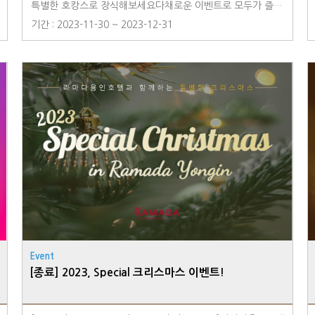
특별한 호캉스로 장식해보세요다채로운 이벤트로 모두가 즐거
운 연말을 선사합니다!◆ EVENT.1 Goodbye 2023! 힐링 마
기간 : 2023-11-30 ~ 2023-12-31
술 공연온 가족이 함께 즐기는 패밀리 매직쇼!▪ 일시 : 12/31
(일) 20:00▪ 장소 : 1F 호텔 로비◆ EVENT.2 신년운세 타로카
드타로카드로 24년 한 해의 운세를 점쳐보세요▪ 일시 : 12/31
(일) 15:00~19:00▪ 장소 : 1F 호텔 로비◆ EVENT.3 Hello 20
24! 루프탑 해돋이새해 첫 일출을 루프탑에서 맞이해보세요!
일출을 맞이하는 분들께 따뜻한 차를 제공해드립니다.▪ 일시 :
1/1(월) 06:30~▪ 장소 : 18F 루프탑◆ EVENT.4 행운을 부르
는 조식뷔페새해를 맞이해 오색떡국, 포춘쿠키 등 행운이 가득
한 조식 특선 메뉴들을 만나보세요.▪ 일시 : 1/1(월) 조식뷔페▪
장소 : 로즈마리레스토랑☎ 예약 및 문의 031-8097-6500
Event
[종료] 2023, Special 크리스마스 이벤트!