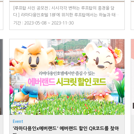
[루프탑 사진 공모전 ; 시시각각 변하는 루프탑의 풍경을 담
다.] 라마다용인호텔 18F에 위치한 루프탑에서는 하늘과 태양,
구름과 바람이 어우러져 시시각각 변하는 풍경을 경험할 수 있
기간 : 2023-05-08 ~ 2023-11-30
습니다. 루프탑에 올라 내가 가장 눈에 담고 싶은 장면을 촬영
하고 SNS에 공유해보세요 : ) 추첨을 통해 '라마다용인호텔 1
박 무료숙박권(2명)을 경품으로 드립니다. 자세한 내용은 공모
전 포스터를 참고해주세요. 고객님들의 많은 참여 부탁드립니
다.
Event
'라마다용인x에버랜드' 에버랜드 할인 QR코드를 찾아