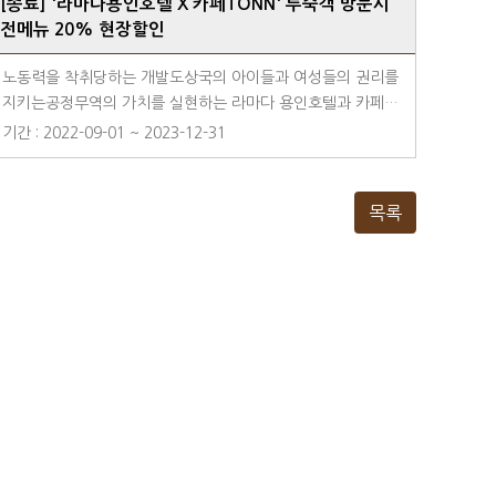
[종료] '라마다용인호텔 X 카페TONN' 투숙객 방문시
전메뉴 20% 현장할인
노동력을 착취당하는 개발도상국의 아이들과 여성들의 권리를
지키는공정무역의 가치를 실현하는 라마다 용인호텔과 카페T
ONN이 만났습니다.공정무역 커피 원두를 사용하여 더 의미있
기간 : 2022-09-01 ~ 2023-12-31
고 가치있는 한 잔을 내어주는 카페 TONN카페 TONN에서 할
인된 금액으로 맛있는 브런치도 즐기고 공정무역 실현에 동참
해보세요.** 라마다용인호텔 투숙객 '카페TONN' 방문시 전
목록
메뉴 20% 현장할인※유의사항- 본 제휴할인은 체크인 일자
기준 최대 2일까지만 유효합니다.- 매장 상황에 따라 일부 상
품은 할인 적용이 되지 않을 수 있습니다.- 본 제휴 할인은 중
복으로 할인이 불가합니다. (1팀당 1회 할인)- 매장 방문시 영
수증, 숙박어플 이용 화면, 객실키 등을 지참하여 주시기 바랍
니다.