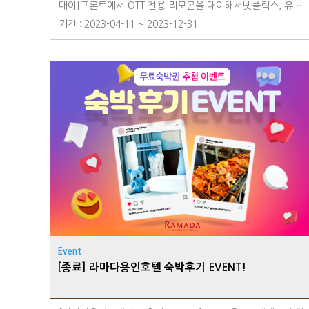
대여]프론트에서 OTT 전용 리모콘을 대여해서넷플릭스, 유튜
브, 웨이브 등 다양한 OTT를 즐기면서 호캉스를 즐겨보세요!*
기간 : 2023-04-11 ~ 2023-12-31
개인 계정 사용* 보증금 \100,000 (체크아웃 시 확인 후 보증
금 환급)※유의사항- 프론트에 요청 시 OTT전용 리모콘을 대
여해드립니다.- 재고 소진 시 대여가 제한될 수 있습니다.- 개
인 소유 계정으로 로그인 후 서비스 이용이 가능합니다.- 고객
님의 개인정보 보호를 위해 체크아웃 전 사용하신 서비스의 계
정을 반드시 로그아웃 해주시기 바랍니다.- 고객 부주의로 인
한 기기 손상 또는 분실 시 별도의 금액이 부과될 수 있습니다.
(보증금 10만원)
Event
[종료] 라마다용인호텔 숙박후기 EVENT!