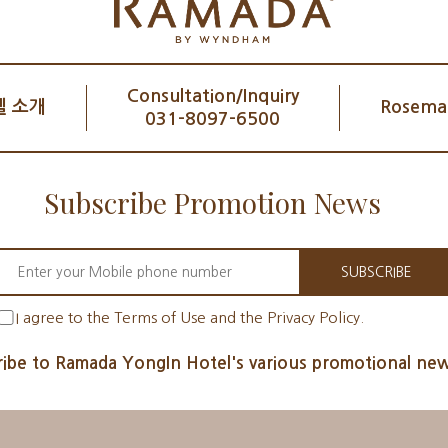
(월) 19:00~21:00익숙한 동요와 사랑스러운 애니메이션 OST
로 아이와 부모님 모두가 함께 즐길 수 있는 작은 콘서트가 펼
쳐집니다🎹✨호텔리어 라곰이와 함께하는 시간2026년 5월 2
일(토) ~ 5월 4일(월) 15:00~22:40라곰이가 나눠주는 달콤한
Consultation/Inquiry
캔디와 쿠키 선물도 놓치지 마세요🍬🍪✨레스토랑 키즈 메뉴
 소개
Rosemar
031-8097-6500
운영2026년 5월 2일(토) ~ 5월 4일(월)조식 & 석식 레스토랑
에서 동물 찐빵, 미니 버거, 너겟, 꼬마 김밥 등 아이들을 위한
특별한 메뉴를 준비했습니다🍔📸로즈마리 레스토랑에서는 식
Subscribe Promotion News
사를 즐기시는 동안, 가족의 소중한 순간을 추억으로 남길 수
있는 즉석 사진 촬영 이벤트도 함께 진행됩니다!다가오는 어린
이날 연휴, 라마다용인호텔과 로즈마리 레스토랑에서 가족과
함께 특별한 5월의 추억을 만들어보세요💛예약 및 자세한 문
SUBSCRIBE
의는 홈페이지 또는 대표전화를 통해 문의해 주십시오.설레는
마음으로 기다리고 있겠습니다.📞 예약 문의 : 031-8097-650
I agree to the Terms of Use and the Privacy Policy.
0🔍 네이버 예약 : 로즈마리 레스토랑📍 주소 : 경기도 용인시
처인구 포곡읍 마성로 420
ibe to Ramada YongIn Hotel's various promotional new