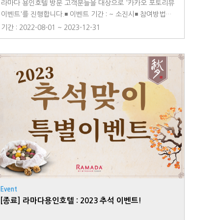
라마다 용인호텔 방문 고객분들을 대상으로 '카카오 포토리뷰
이벤트'를 진행합니다.◾ 이벤트 기간 : ~ 소진시◾ 참여방법①
호텔 방문 시 '라마다용인호텔'에 정성이 담긴 포토리뷰와 별
기간 : 2022-08-01 ~ 2023-12-31
점 5개를 작성해주세요.② 작성하신 후 프론트 직원에게 보여
주세요.③ 프론트 확인이 끝나면 와인(레드 or 화이트) / 명품
어메니티 키트 5종 中 1병을 선물로 드립니다.◾ 유의사항 : 본
이벤트는 중복 참여가 불가합니다.
Event
[종료] 라마다용인호텔 : 2023 추석 이벤트!